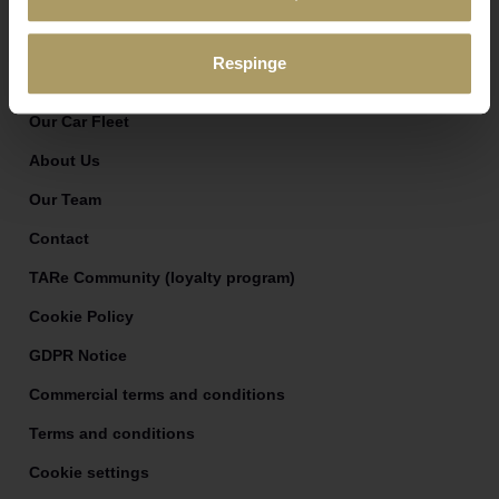
Special Offers
Booking
Respinge
Long Term Rent
Our Car Fleet
About Us
Our Team
Contact
TARe Community (loyalty program)
Cookie Policy
GDPR Notice
Commercial terms and conditions
Terms and conditions
Cookie settings