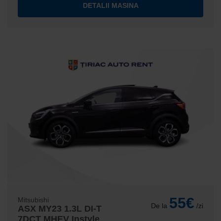
DETALII MASINA
55€
Mitsubishi
De la
/zi
ASX MY23 1.3L DI-T
7DCT MHEV Instyle