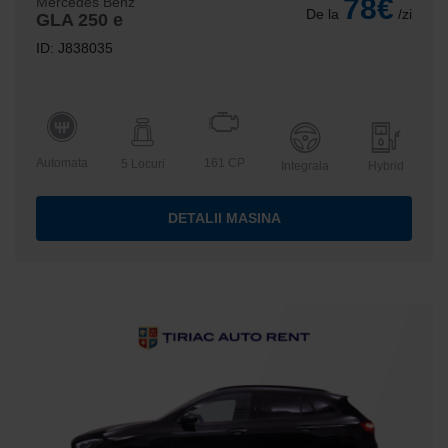
78€
Mercedes Benz
De la
/zi
GLA 250 e
ID: J838035
Automata
161 CP
5 Locuri
Integrala
Hybrid
DETALII MASINA