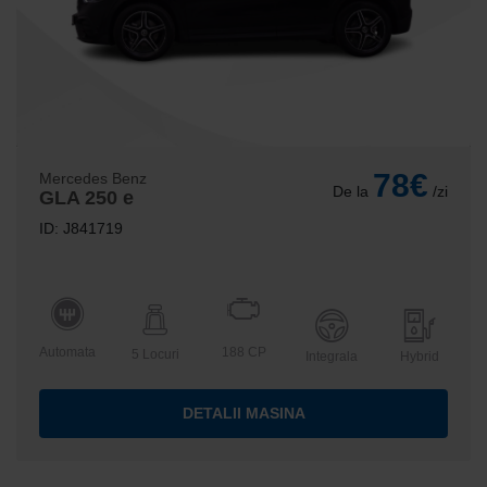
78€
Mercedes Benz
De la
/zi
GLA 250 e
ID: J841719
Automata
188 CP
5 Locuri
Integrala
Hybrid
DETALII MASINA