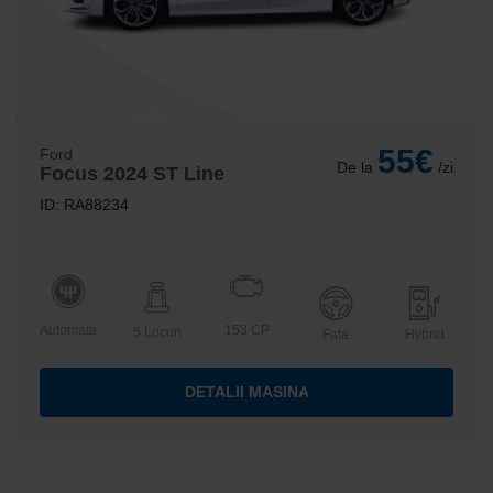
55€
Ford
De la
/zi
Focus 2024 ST Line
ID: RA88234
Automata
153 CP
5 Locuri
Fata
Hybrid
DETALII MASINA