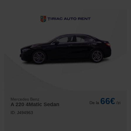
66€
Mercedes Benz
De la
/zi
A 220 4Matic Sedan
ID: J494963