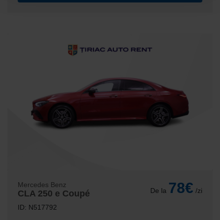
78€
Mercedes Benz
De la
/zi
CLA 250 e Coupé
ID: N517792