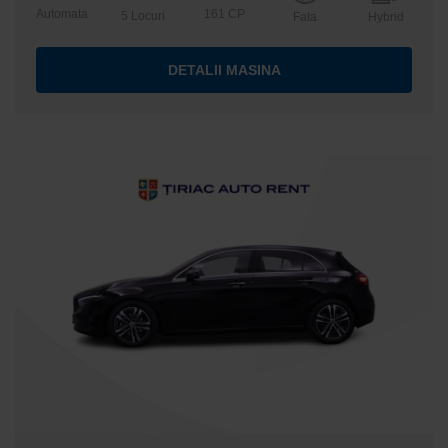
Automata
161 CP
5 Locuri
Fata
Hybrid
DETALII MASINA