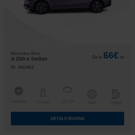
66€
Mercedes Benz
De la
/zi
A 250 e Sedan
ID: J501851
Automata
161 CP
5 Locuri
Fata
Hybrid
DETALII MASINA