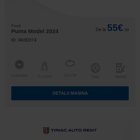
55€
Ford
De la
/zi
Puma Model 2024
ID: RK90374
Automata
123 CP
5 Locuri
Fata
Hybrid
DETALII MASINA