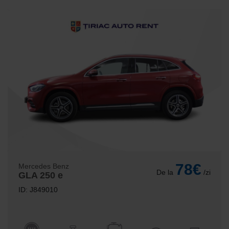
78€
Mercedes Benz
De la
/zi
GLA 250 e
ID: J849010