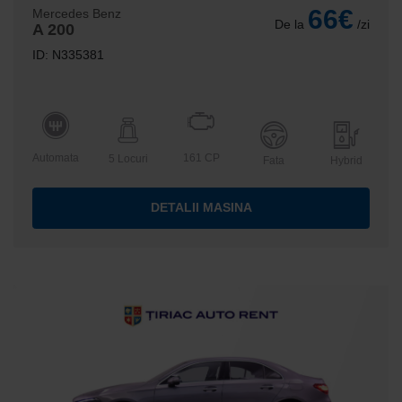
66€
Mercedes Benz
De la
/zi
A 200
ID: N335381
Automata
161 CP
5 Locuri
Fata
Hybrid
DETALII MASINA