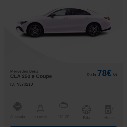
78€
Mercedes Benz
De la
/zi
CLA 250 e Coupe
ID: N570213
Automata
161 CP
5 Locuri
Fata
Hybrid