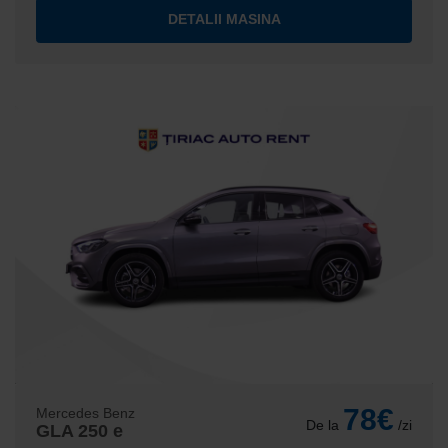
DETALII MASINA
78€
Mercedes Benz
De la
/zi
GLA 250 e