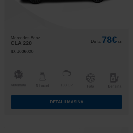
78€
Mercedes Benz
De la
/zi
CLA 220
ID: J006020
Automata
188 CP
5 Locuri
Fata
Benzina
DETALII MASINA