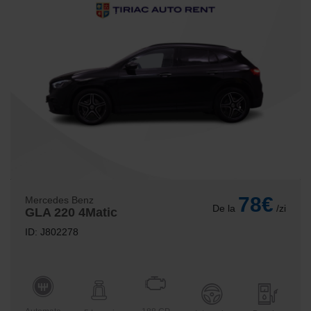
78€
Mercedes Benz
De la
/zi
GLA 220 4Matic
ID: J802278