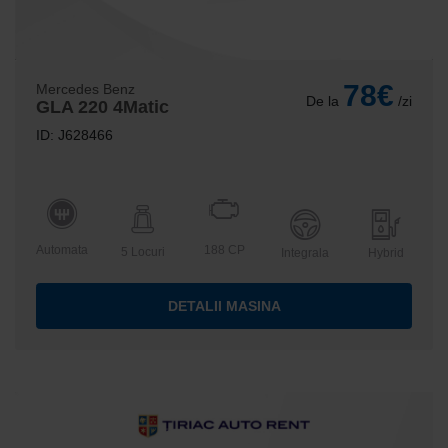
78€
Mercedes Benz
De la
/zi
GLA 220 4Matic
ID: J628466
Automata
188 CP
5 Locuri
Integrala
Hybrid
DETALII MASINA