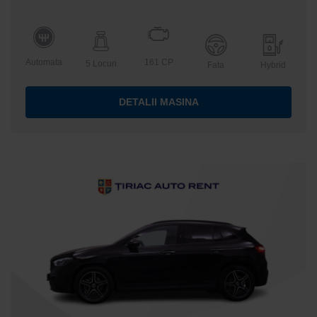
Automata
161 CP
5 Locuri
Fata
Hybrid
DETALII MASINA