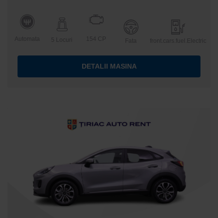
Automata
154 CP
5 Locuri
Fata
front.cars.fuel.Electric
DETALII MASINA