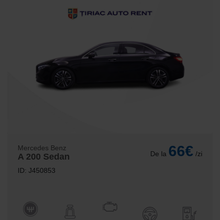
66€
Mercedes Benz
De la
/zi
A 200 Sedan
ID: J450853