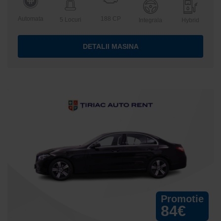
Automata
188 CP
5 Locuri
Integrala
Hybrid
DETALII MASINA
Promotie
84€