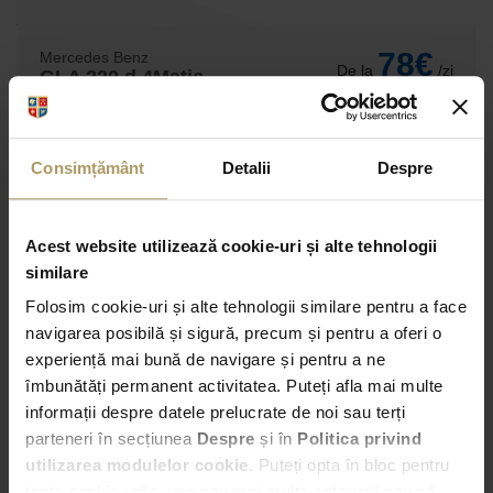
78€
Mercedes Benz
De la
/zi
GLA 220 d 4Matic
ID: J532519
Consimțământ
Detalii
Despre
Automata
168 CP
5 Locuri
Integrala
Motorina
Acest website utilizează cookie-uri și alte tehnologii
similare
DETALII MASINA
Folosim cookie-uri și alte tehnologii similare pentru a face
navigarea posibilă și sigură, precum și pentru a oferi o
experiență mai bună de navigare și pentru a ne
îmbunătăți permanent activitatea. Puteți afla mai multe
informații despre datele prelucrate de noi sau terți
parteneri în secțiunea
Despre
și în
Politica privind
utilizarea modulelor cookie
. Puteți opta în bloc pentru
toate cookie-urile, una sau mai multe categorii sau să