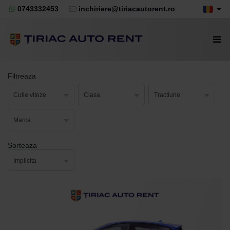
0743332453
inchiriere@tiriacautorent.ro
Filtreaza
Cutie viteze
Clasa
Tractiune
Marca
Sorteaza
Implicita