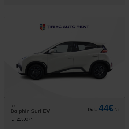
44€
BYD
De la
/zi
Dolphin Surf EV
ID: 2130074