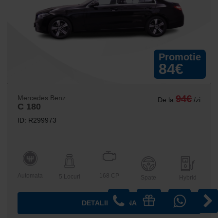
Promotie
84€
94€
Mercedes Benz
De la
/zi
C 180
ID: R299973
Automata
168 CP
5 Locuri
Spate
Hybrid
DETALII MASINA