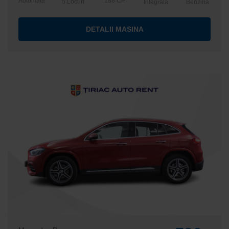
Automata
188 CP
5 Locuri
Integrala
Benzina
DETALII MASINA