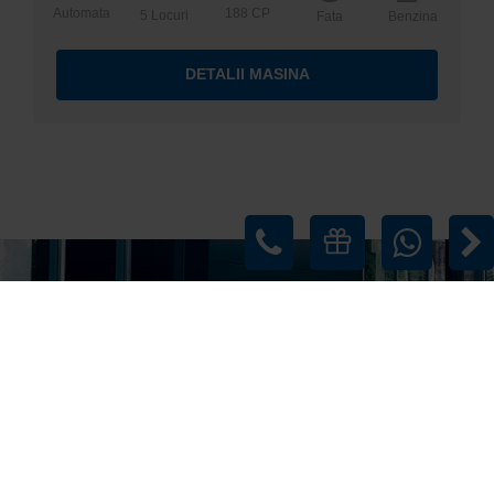
Automata
188 CP
5 Locuri
Fata
Benzina
DETALII MASINA
Descopera flota
TIRIAC AUTO RENT
VEZI TOATE MASINILE