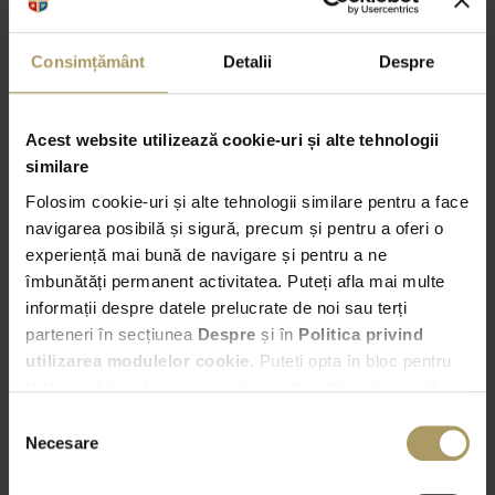
Consimțământ
Detalii
Despre
Acest website utilizează cookie-uri și alte tehnologii
similare
Folosim cookie-uri și alte tehnologii similare pentru a face
navigarea posibilă și sigură, precum și pentru a oferi o
experiență mai bună de navigare și pentru a ne
îmbunătăți permanent activitatea. Puteți afla mai multe
informații despre datele prelucrate de noi sau terți
parteneri în secțiunea
Despre
și în
Politica privind
utilizarea modulelor cookie
. Puteți opta în bloc pentru
toate cookie-urile, una sau mai multe categorii sau să
refuzați toate cookie-urile, apăsând butonul
Selecția
corespunzător. Fac excepție cookie-urile necesare, care
Necesare
consimțământului
sunt activate automat, conform legislației în vigoare.