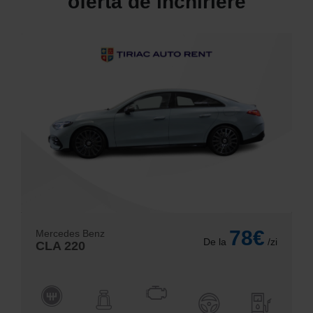
oferta de inchiriere
78€
Mercedes Benz
De la
/zi
CLA 220