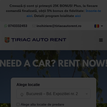
Creează-ți cont și primești 25€ BONUS! Plus, la fiecare
comandă finalizată, obții 5% bonus de fidelitate:
înscrie-te
aici
. Detalii program loialitate
aici
0743332453
inchiriere@tiriacautorent.ro
Alege locatie
Bucuresti – Bd. Expozitiei nr. 2
Alege alta locatie de predare