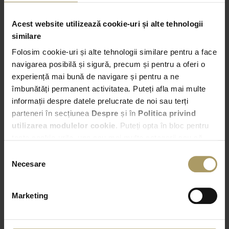
comerciale
Acest website utilizează cookie-uri și alte tehnologii
similare
Folosim cookie-uri și alte tehnologii similare pentru a face
Preluare
navigarea posibilă și sigură, precum și pentru a oferi o
experiență mai bună de navigare și pentru a ne
Bucuresti – Bd. Expozitiei nr. 2
îmbunătăți permanent activitatea. Puteți afla mai multe
informații despre datele prelucrate de noi sau terți
16:00
parteneri în secțiunea
Despre
și în
Politica privind
utilizarea modulelor cookie
. Puteți opta în bloc pentru
Predare
toate cookie-urile, una sau mai multe categorii sau să
Alege alta locatie de predare
refuzați toate cookie-urile, apăsând butonul
Selecția
corespunzător. Fac excepție cookie-urile necesare, care
Necesare
consimțământului
16:00
sunt activate automat, conform legislației în vigoare.
Marketing
VERIFICA DISPONIBILITATEA