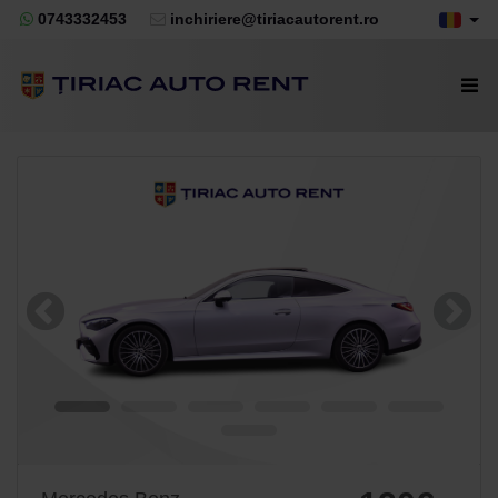
0743332453
inchiriere@tiriacautorent.ro