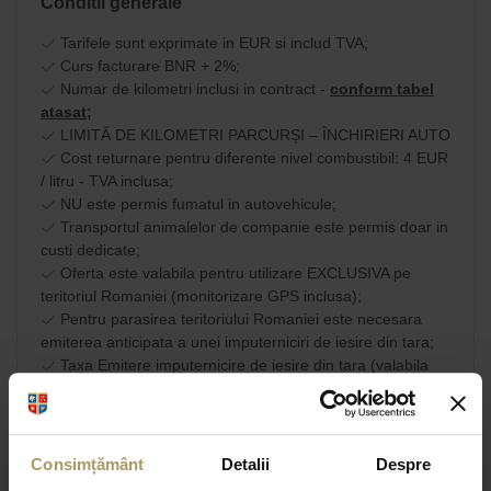
Conditii generale
Tarifele sunt exprimate in EUR si includ TVA;
Curs facturare BNR + 2%;
Numar de kilometri inclusi in contract -
conform tabel
atasat;
LIMITĂ DE KILOMETRI PARCURȘI – ÎNCHIRIERI AUTO
Cost returnare pentru diferente nivel combustibil: 4 EUR
/ litru - TVA inclusa;
NU este permis fumatul in autovehicule;
Transportul animalelor de companie este permis doar in
custi dedicate;
Oferta este valabila pentru utilizare EXCLUSIVA pe
teritoriul Romaniei (monitorizare GPS inclusa);
Pentru parasirea teritoriului Romaniei este necesara
emiterea anticipata a unei imputerniciri de iesire din tara;
Taxa Emitere imputernicire de iesire din tara (valabila
doar pe teritoriul UE): 40 EUR - TVA inclusa.
Am citit si sunt de
acord cu
Consimțământ
Detalii
Despre
SHARE
termenii si conditiile