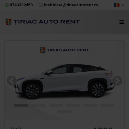
0743332453
inchiriere@tiriacautorent.ro