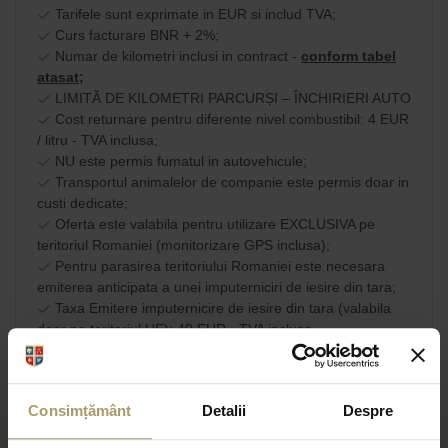
Tarifele sunt exprimate in EUR si includ TVA;
Curs facturare BNR + 2%;
Numar de kilometri inclusi in contract -
conform tabel
atasat;
LIMITĂ DE KILOMETRI PARCURȘI – ÎNCHIRIERI AUTO
Cost returnare pentru diferente nivel combustibil: 4 EUR
/ litru - TVA inclusa;
NU este permis fumatul in autovehicule;
Transportul animalelor de companie este permis doar in
custi dedicate;
Oferta este valabila pentru utilizare EXCLUSIVA pe
teritoriul Romaniei (monitorizare GPS inclusa);
Pentru parasirea teritoriului Romaniei este necesara
emiterea anticipata a unei imputerniciri de iesire din tara;
Taxa Emitere imputernicire de iesire din tara (valabila
doar pe teritoriul UE): 40 EUR - TVA inclusa.
Am citit si sunt de
acord cu
SHARE
Consimțământ
Detalii
Despre
termenii si conditiile
comerciale