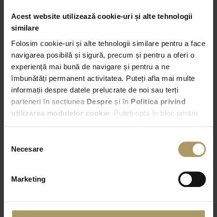
Acest website utilizează cookie-uri și alte tehnologii
similare
Folosim cookie-uri și alte tehnologii similare pentru a face
Preluare
navigarea posibilă și sigură, precum și pentru a oferi o
Bucuresti – Bd. Expozitiei nr. 2
experiență mai bună de navigare și pentru a ne
îmbunătăți permanent activitatea. Puteți afla mai multe
informații despre datele prelucrate de noi sau terți
17:00
parteneri în secțiunea
Despre
și în
Politica privind
utilizarea modulelor cookie
. Puteți opta în bloc pentru
Predare
toate cookie-urile, una sau mai multe categorii sau să
Alege alta locatie de predare
refuzați toate cookie-urile, apăsând butonul
Selecția
corespunzător. Fac excepție cookie-urile necesare, care
Necesare
consimțământului
17:00
sunt activate automat, conform legislației în vigoare.
Marketing
VERIFICA DISPONIBILITATEA