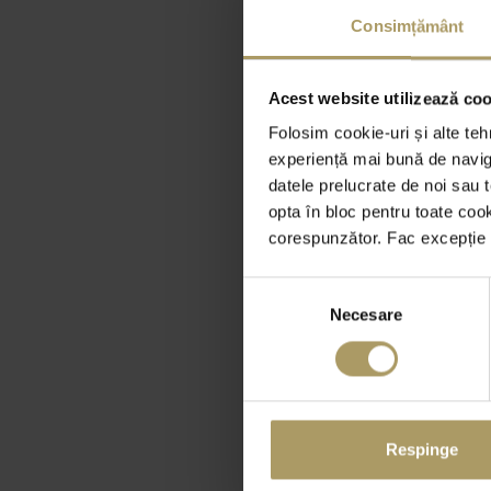
Consimțământ
Acest website utilizează cook
Folosim cookie-uri și alte teh
experiență mai bună de naviga
datele prelucrate de noi sau t
opta în bloc pentru toate coo
corespunzător. Fac excepție c
Selecția
Necesare
consimțământului
Respinge