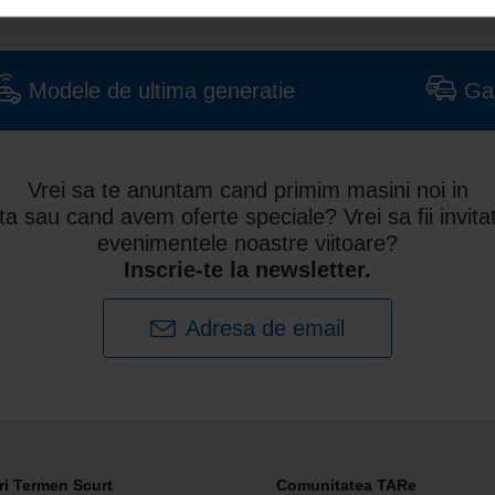
Modele de ultima generatie
Ga
Vrei sa te anuntam cand primim masini noi in
ota sau cand avem oferte speciale? Vrei sa fii invitat
evenimentele noastre viitoare?
Inscrie-te la newsletter.
Adresa de email
ri Termen Scurt
Comunitatea TARe