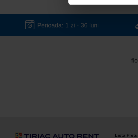
Perioada: 1 zi - 36 luni
fl
Lista Pretu