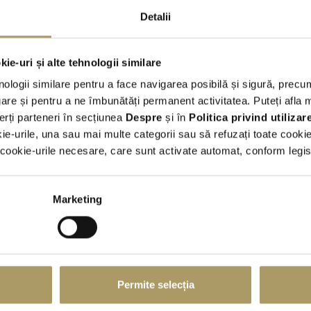
Detalii
Integrala
Benzina
ie-uri și alte tehnologii similare
Conditii generale
nologii similare pentru a face navigarea posibilă și sigură, precum
Tarifele sunt exprimate in EUR si includ TVA;
re și pentru a ne îmbunătăți permanent activitatea. Puteți afla 
Curs facturare BNR + 2%;
erți parteneri în secțiunea
Despre
și în
Politica privind utiliza
Numar de kilometri inclusi in contract -
conform tabel atasat
kie-urile, una sau mai multe categorii sau să refuzați toate cooki
LIMITĂ DE KILOMETRI PARCURȘI – ÎNCHIRIERI AUTO
ookie-urile necesare, care sunt activate automat, conform legisla
Cost returnare pentru diferente nivel combustibil: 4 EUR / litr
NU este permis fumatul in autovehicule;
Transportul animalelor de companie este permis doar in custi
Marketing
Oferta este valabila pentru utilizare EXCLUSIVA pe teritoriul
Pentru parasirea teritoriului Romaniei este necesara emiterea a
Taxa Emitere imputernicire de iesire din tara (valabila doar pe
termenii si conditiile
Am citit si sunt de acord cu
comerciale
Permite selecția