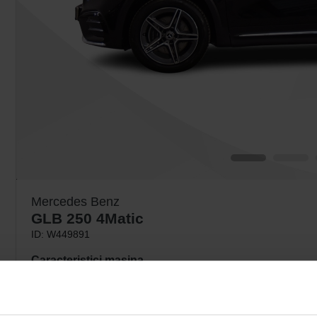
Mercedes Benz
GLB 250 4Matic
ID: W449891
Caracteristici masina
Automata
221 CP
5 Locuri