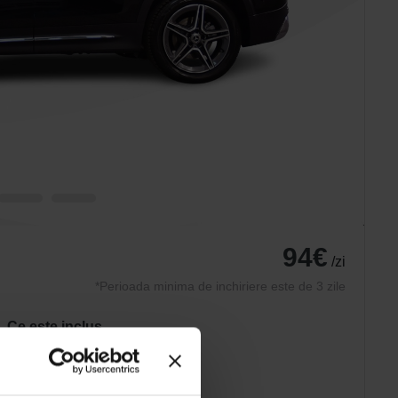
94€
/zi
*Perioada minima de inchiriere este de 3 zile
Ce este inclus
Asigurare AUTO
Asistenta rutiera
Anvelope de iarna