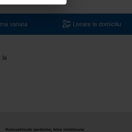
ma variata
Livrare la domiciliu
 la
Autovehicule moderne, bine intretinute