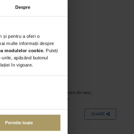
Mentenanta completa
Despre
Rovinieta RO
 și pentru a oferi o
mai multe informații despre
rea modulelor cookie
. Puteți
;
e-urile, apăsând butonul
ției în vigoare.
u - TVA inclusa;
 dedicate;
 Romaniei (monitorizare GPS inclusa);
nticipata a unei imputerniciri de iesire din tara;
 teritoriul UE): 40 EUR - TVA inclusa.
SHARE
Permite toate