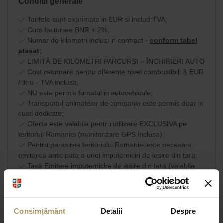
Conditii generale
Tarifele sunt exprimate in EUR si includ TVA;
Curs facturare BNR + 2%;
Numar de kilometri inclusi in contract -
conform tabel
atasat;
LIMITĂ DE KILOMETRI PARCURȘI – ÎNCHIRIERI AUTO
Cost returnare pentru diferente nivel combustibil: 4 EUR
/ litru - TVA inclusa;
NU este permis fumatul in autovehicule;
Transportul animalelor de companie este permis doar in
custi dedicate;
Oferta este valabila pentru utilizare EXCLUSIVA pe
teritoriul Romaniei (monitorizare GPS inclusa);
Pentru parasirea teritoriului Romaniei este necesara
emiterea anticipata a unei imputerniciri de iesire din tara;
Taxa Emitere imputernicire de iesire din tara (valabila
doar pe teritoriul UE): 40 EUR - TVA inclusa.
Am citit si sunt de
acord cu
Consimțământ
Detalii
Despre
SHARE
termenii si conditiile