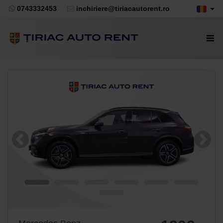
0743332453
inchiriere@tiriacautorent.ro