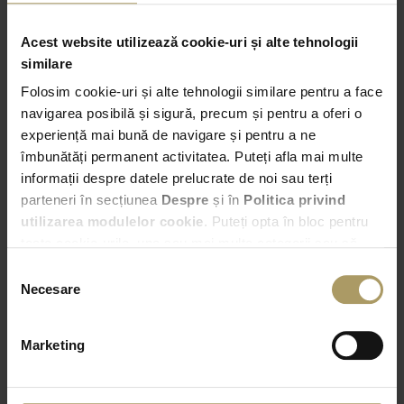
comerciale
Acest website utilizează cookie-uri și alte tehnologii
similare
Folosim cookie-uri și alte tehnologii similare pentru a face
Preluare
navigarea posibilă și sigură, precum și pentru a oferi o
experiență mai bună de navigare și pentru a ne
Bucuresti – Bd. Expozitiei nr. 2
îmbunătăți permanent activitatea. Puteți afla mai multe
informații despre datele prelucrate de noi sau terți
20:00
parteneri în secțiunea
Despre
și în
Politica privind
utilizarea modulelor cookie
. Puteți opta în bloc pentru
Predare
toate cookie-urile, una sau mai multe categorii sau să
Alege alta locatie de predare
refuzați toate cookie-urile, apăsând butonul
Selecția
corespunzător. Fac excepție cookie-urile necesare, care
Necesare
consimțământului
20:00
sunt activate automat, conform legislației în vigoare.
Marketing
VERIFICA DISPONIBILITATEA