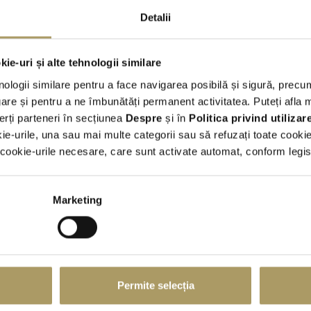
Detalii
Integrala
Hybrid
ie-uri și alte tehnologii similare
Conditii generale
nologii similare pentru a face navigarea posibilă și sigură, precum
Tarifele sunt exprimate in EUR si includ TVA;
re și pentru a ne îmbunătăți permanent activitatea. Puteți afla 
Curs facturare BNR + 2%;
erți parteneri în secțiunea
Despre
și în
Politica privind utiliza
Numar de kilometri inclusi in contract -
conform tabel atasat
kie-urile, una sau mai multe categorii sau să refuzați toate cooki
LIMITĂ DE KILOMETRI PARCURȘI – ÎNCHIRIERI AUTO
ookie-urile necesare, care sunt activate automat, conform legisla
Cost returnare pentru diferente nivel combustibil: 4 EUR / litr
NU este permis fumatul in autovehicule;
Transportul animalelor de companie este permis doar in custi
Marketing
Oferta este valabila pentru utilizare EXCLUSIVA pe teritoriul
Pentru parasirea teritoriului Romaniei este necesara emiterea a
Taxa Emitere imputernicire de iesire din tara (valabila doar pe
termenii si conditiile
Am citit si sunt de acord cu
comerciale
Permite selecția