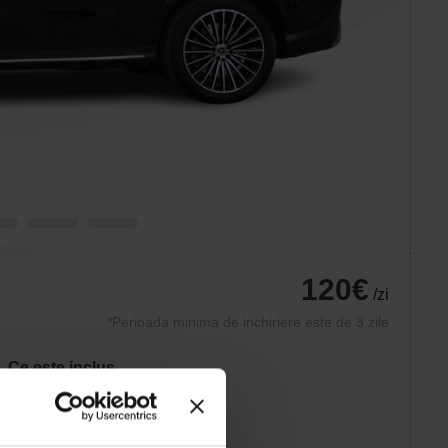
120€
/zi
*Perioada minima de inchiriere este de 3 zile
Ce este inclus
Asigurare AUTO
Asistenta rutiera
Anvelope de iarna