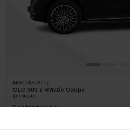
Mercedes Benz
GLC 300 e 4Matic Coupe
ID: F481600
Caracteristici masina
Automata
201 CP
5 Locuri