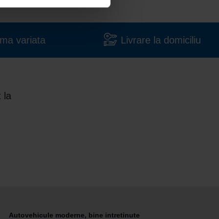
ma variata
Livrare la domiciliu
 la
Autovehicule moderne, bine intretinute