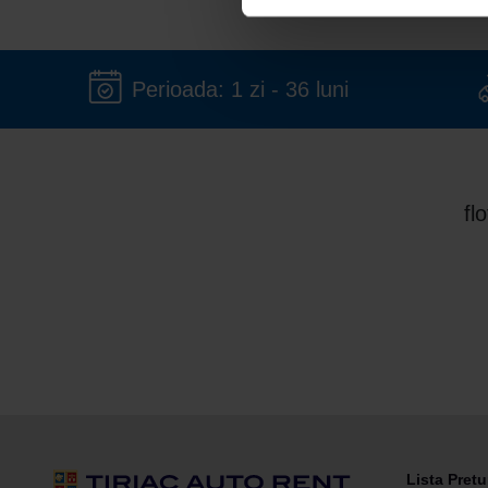
Perioada: 1 zi - 36 luni
fl
Lista Pretu