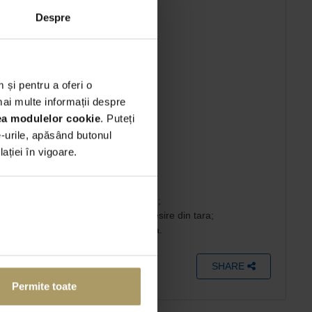
Mentenanta completa
Despre
Rovinieta RO
 și pentru a oferi o
mai multe informații despre
rea modulelor cookie
. Puteți
;
e-urile, apăsând butonul
ției în vigoare.
u - TVA inclusa;
 dedicate;
 Romaniei (monitorizare GPS inclusa);
nticipata a unei imputerniciri de iesire din tara;
 teritoriul UE): 40 EUR - TVA inclusa.
SHARE
Permite toate