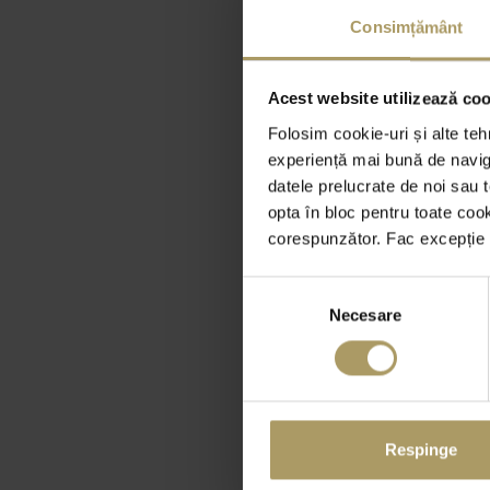
Consimțământ
Acest website utilizează cook
Folosim cookie-uri și alte teh
experiență mai bună de naviga
datele prelucrate de noi sau t
opta în bloc pentru toate coo
corespunzător. Fac excepție c
Selecția
Necesare
consimțământului
Respinge