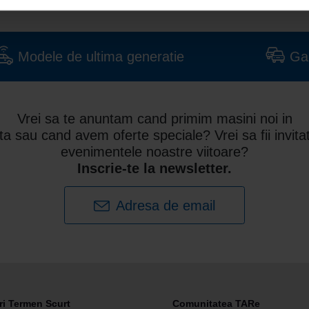
Modele de ultima generatie
Ga
Vrei sa te anuntam cand primim masini noi in
ota sau cand avem oferte speciale? Vrei sa fii invitat
evenimentele noastre viitoare?
Inscrie-te la newsletter.
Adresa de email
ri Termen Scurt
Comunitatea TARe