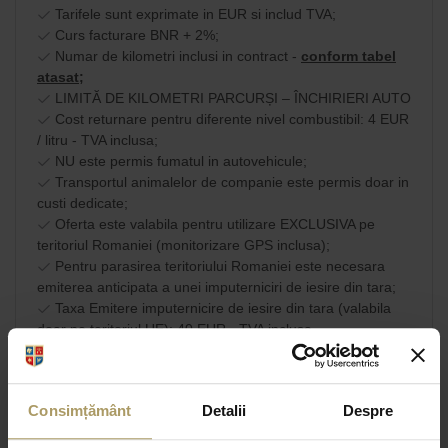
Tarifele sunt exprimate in EUR si includ TVA;
Curs facturare BNR + 2%;
Numar de kilometri inclusi in contract -
conform tabel
atasat;
LIMITĂ DE KILOMETRI PARCURȘI – ÎNCHIRIERI AUTO
Cost returnare pentru diferente nivel combustibil: 4 EUR
/ litru - TVA inclusa;
NU este permis fumatul in autovehicule;
Transportul animalelor de companie este permis doar in
custi dedicate;
Oferta este valabila pentru utilizare EXCLUSIVA pe
teritoriul Romaniei (monitorizare GPS inclusa);
Pentru parasirea teritoriului Romaniei este necesara
emiterea anticipata a unei imputerniciri de iesire din tara;
Taxa Emitere imputernicire de iesire din tara (valabila
doar pe teritoriul UE): 40 EUR - TVA inclusa.
Am citit si sunt de
acord cu
SHARE
Consimțământ
Detalii
Despre
termenii si conditiile
comerciale