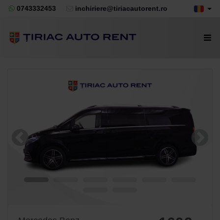
0743332453
inchiriere@tiriacautorent.ro