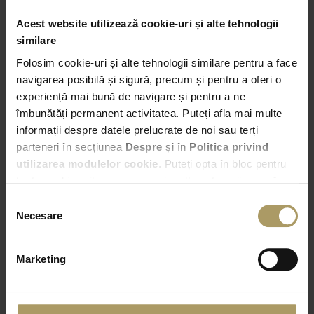
Acest website utilizează cookie-uri și alte tehnologii
similare
Folosim cookie-uri și alte tehnologii similare pentru a face
Preluare
navigarea posibilă și sigură, precum și pentru a oferi o
Bucuresti – Bd. Expozitiei nr. 2
experiență mai bună de navigare și pentru a ne
îmbunătăți permanent activitatea. Puteți afla mai multe
informații despre datele prelucrate de noi sau terți
10:00
parteneri în secțiunea
Despre
și în
Politica privind
utilizarea modulelor cookie
. Puteți opta în bloc pentru
Predare
toate cookie-urile, una sau mai multe categorii sau să
Alege alta locatie de predare
refuzați toate cookie-urile, apăsând butonul
Selecția
corespunzător. Fac excepție cookie-urile necesare, care
Necesare
consimțământului
10:00
sunt activate automat, conform legislației în vigoare.
Marketing
VERIFICA DISPONIBILITATEA