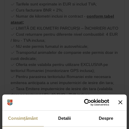
Tarifele sunt exprimate in EUR si includ TVA;
Curs facturare BNR + 2%;
Numar de kilometri inclusi in contract -
conform tabel
atasat;
LIMITĂ DE KILOMETRI PARCURȘI – ÎNCHIRIERI AUTO
Cost returnare pentru diferente nivel combustibil: 4 EUR
/ litru - TVA inclusa;
NU este permis fumatul in autovehicule;
Transportul animalelor de companie este permis doar in
custi dedicate;
Oferta este valabila pentru utilizare EXCLUSIVA pe
teritoriul Romaniei (monitorizare GPS inclusa);
Pentru parasirea teritoriului Romaniei este necesara
emiterea anticipata a unei imputerniciri de iesire din tara;
Taxa Emitere imputernicire de iesire din tara (valabila
doar pe teritoriul UE): 40 EUR - TVA inclusa.
Am citit si sunt de
acord cu
SHARE
Consimțământ
Detalii
Despre
termenii si conditiile
comerciale