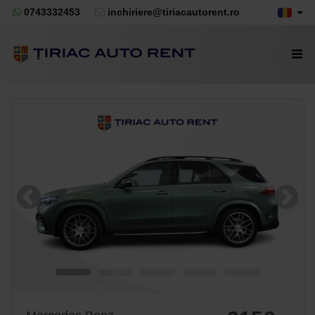
0743332453
inchiriere@tiriacautorent.ro